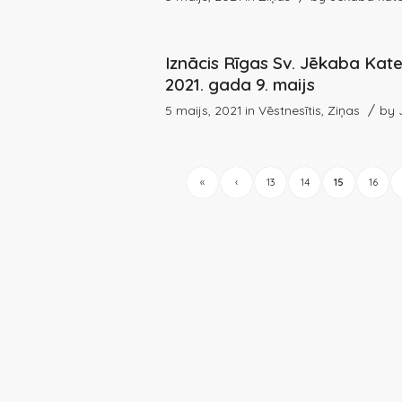
Iznācis Rīgas Sv. Jēkaba Kate
2021. gada 9. maijs
/
5 maijs, 2021
in
Vēstnesītis
,
Ziņas
by
«
‹
13
14
15
16