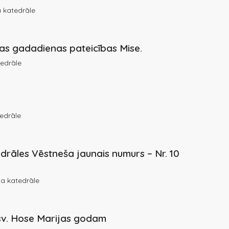
 katedrāle
ijas gadadienas pateicības Mise.
edrāle
edrāle
drāles Vēstneša jaunais numurs – Nr. 10
a katedrāle
 sv. Hose Marijas godam