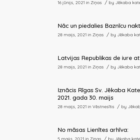
/
16 jūnijs, 2021
in
Ziņas
by
Jēkaba kat
Nāc un piedalies Baznīcu na
/
28 maijs, 2021
in
Ziņas
by
Jēkaba ka
Latvijas Republikas de iure a
/
28 maijs, 2021
in
Ziņas
by
Jēkaba ka
Iznācis Rīgas Sv. Jēkaba Kate
2021. gada 30. maijs
/
28 maijs, 2021
in
Vēstnesītis
by
Jēkab
No māsas Lienītes arhīva:
/
5 maijs, 2021
in
Ziņas
by
Jēkaba kate