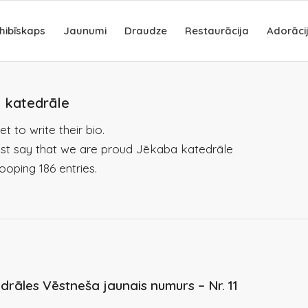
hibīskaps
Jaunumi
Draudze
Restaurācija
Adorāci
 katedrāle
t to write their bio.
ust say that we are proud
Jēkaba katedrāle
ooping 186 entries.
drāles Vēstneša jaunais numurs – Nr. 11