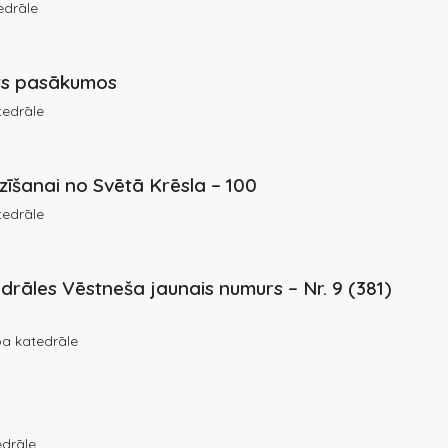
edrāle
kts pasākumos
tedrāle
tzīšanai no Svētā Krēsla – 100
tedrāle
drāles Vēstneša jaunais numurs – Nr. 9 (381)
a katedrāle
drāle