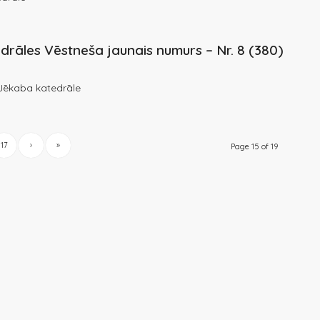
drāles Vēstneša jaunais numurs – Nr. 8 (380)
Jēkaba katedrāle
17
›
»
Page 15 of 19