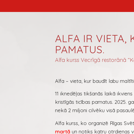
ALFA IR VIETA,
PAMATUS.
Alfa kurss Vecrīgā restorānā “K
Alfa – vieta, kur baudīt labu maltīt
11 iknedēļas tikšanās laikā ikviens
kristīgās ticības pamatus. 2025. g
nekā 2 miljoni cilvēku visā pasaulē
Alfa kurss, ko organizē Rīgas Sv
martā
un notiks katru otrdienas 