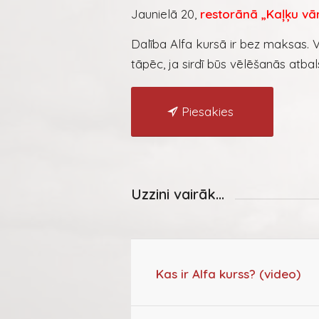
Jaunielā 20,
restorānā „Kaļķu vār
Dalība Alfa kursā ir bez maksas. V
tāpēc, ja sirdī būs vēlēšanās atbals
Piesakies
Uzzini vairāk…
Kas ir Alfa kurss? (video)