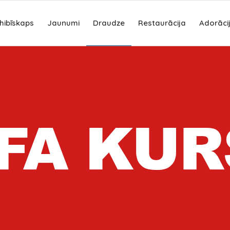
hibīskaps
Jaunumi
Draudze
Restaurācija
Adorāci