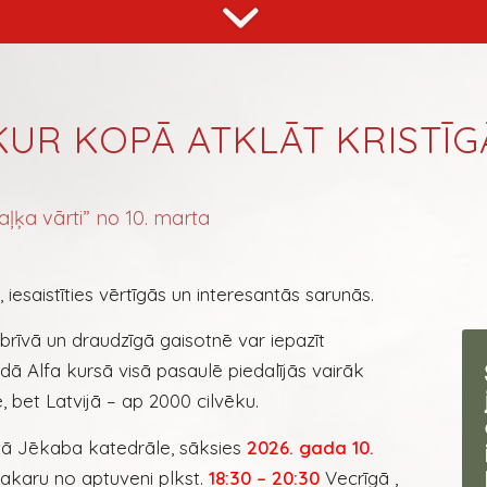
 KUR KOPĀ ATKLĀT KRISTĪG
aļķa vārti” no 10. marta
i, iesaistīties vērtīgās un interesantās sarunās.
 brīvā un draudzīgā gaisotnē var iepazīt
adā Alfa kursā visā pasaulē piedalījās vairāk
, bet Latvijā – ap 2000 cilvēku.
ētā Jēkaba katedrāle, sāksies
2026. gada 10.
vakaru no aptuveni plkst.
18:30 – 20:30
Vecrīgā ,