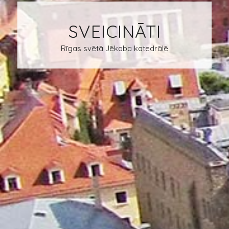
SVEICINĀTI
Rīgas svētā Jēkaba katedrālē