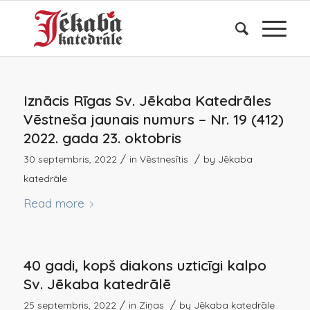
Iznācis Rīgas Sv. Jēkaba Katedrāles
Vēstneša jaunais numurs – Nr. 19 (412)
2022. gada 23. oktobris
/
/
30 septembris, 2022
in
Vēstnesītis
by
Jēkaba
katedrāle
Read more
40 gadi, kopš diakons uzticīgi kalpo
Sv. Jēkaba katedrālē
/
/
25 septembris, 2022
in
Ziņas
by
Jēkaba katedrāle