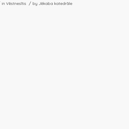
/
/
in
Vēstnesītis
by
Jēkaba katedrāle