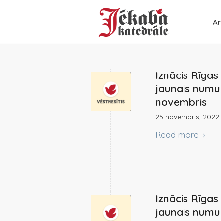
Ar
Iznācis Rīga
jaunais numur
novembris
25 novembris, 2022
Read more
Iznācis Rīga
jaunais numur