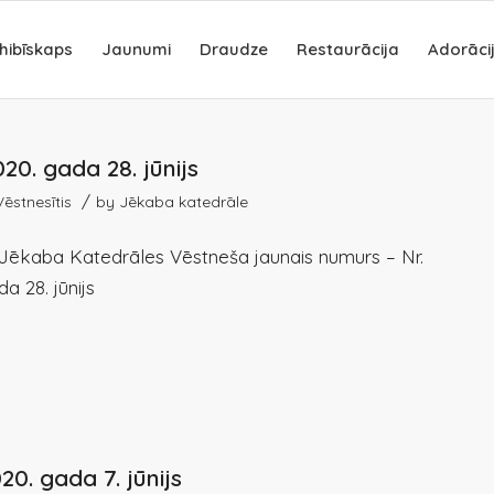
hibīskaps
Jaunumi
Draudze
Restaurācija
Adorāci
020. gada 28. jūnijs
/
Vēstnesītis
by
Jēkaba katedrāle
. Jēkaba Katedrāles Vēstneša jaunais numurs – Nr.
a 28. jūnijs
020. gada 7. jūnijs