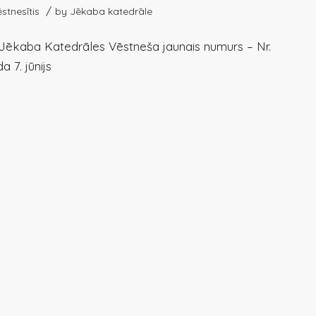
/
stnesītis
by
Jēkaba katedrāle
. Jēkaba Katedrāles Vēstneša jaunais numurs – Nr.
a 7. jūnijs