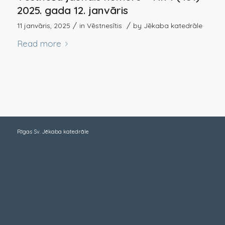
2025. gada 12. janvāris
/
/
11 janvāris, 2025
in
Vēstnesītis
by
Jēkaba katedrāle
Read more
Rīgas Sv. Jēkaba katedrāle