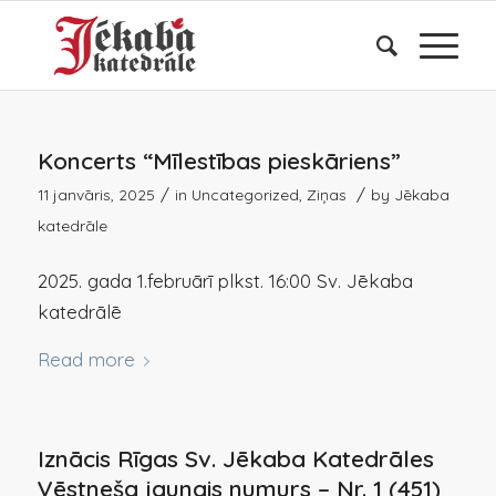
Koncerts “Mīlestības pieskāriens”
/
/
11 janvāris, 2025
in
Uncategorized
,
Ziņas
by
Jēkaba
katedrāle
2025. gada 1.februārī plkst. 16:00 Sv. Jēkaba
katedrālē
Read more
Iznācis Rīgas Sv. Jēkaba Katedrāles
Vēstneša jaunais numurs – Nr. 1 (451)