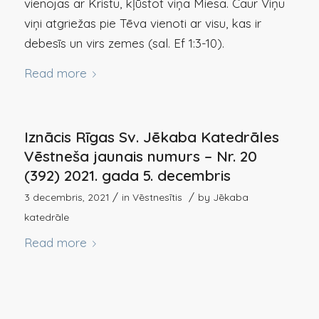
vienojas ar Kristu, kļūstot viņa Miesa. Caur Viņu
viņi atgriežas pie Tēva vienoti ar visu, kas ir
debesīs un virs zemes (sal. Ef 1:3-10).
Read more
Iznācis Rīgas Sv. Jēkaba Katedrāles
Vēstneša jaunais numurs – Nr. 20
(392) 2021. gada 5. decembris
/
/
3 decembris, 2021
in
Vēstnesītis
by
Jēkaba
katedrāle
Read more