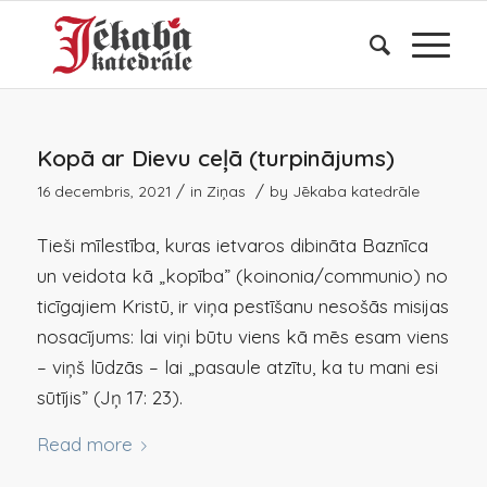
Kopā ar Dievu ceļā (turpinājums)
/
/
16 decembris, 2021
in
Ziņas
by
Jēkaba katedrāle
Tieši mīlestība, kuras ietvaros dibināta Baznīca
un veidota kā „kopība” (koinonia/communio) no
ticīgajiem Kristū, ir viņa pestīšanu nesošās misijas
nosacījums: lai viņi būtu viens kā mēs esam viens
– viņš lūdzās – lai „pasaule atzītu, ka tu mani esi
sūtījis” (Jņ 17: 23).
Read more