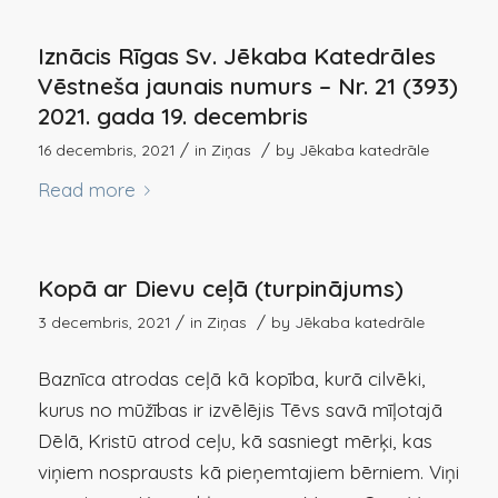
Iznācis Rīgas Sv. Jēkaba Katedrāles
Vēstneša jaunais numurs – Nr. 21 (393)
2021. gada 19. decembris
/
/
16 decembris, 2021
in
Ziņas
by
Jēkaba katedrāle
Read more
Kopā ar Dievu ceļā (turpinājums)
/
/
3 decembris, 2021
in
Ziņas
by
Jēkaba katedrāle
Baznīca atrodas ceļā kā kopība, kurā cilvēki,
kurus no mūžības ir izvēlējis Tēvs savā mīļotajā
Dēlā, Kristū atrod ceļu, kā sasniegt mērķi, kas
viņiem nosprausts kā pieņemtajiem bērniem. Viņi