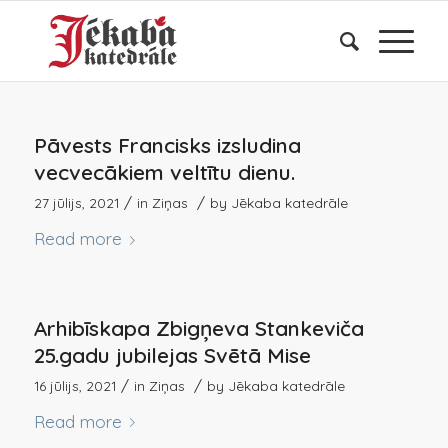
Pāvests Francisks izsludina
vecvecākiem veltītu dienu.
/
/
27 jūlijs, 2021
in
Ziņas
by
Jēkaba katedrāle
Read more
Arhibīskapa Zbigņeva Stankeviča
25.gadu jubilejas Svētā Mise
/
/
16 jūlijs, 2021
in
Ziņas
by
Jēkaba katedrāle
Read more