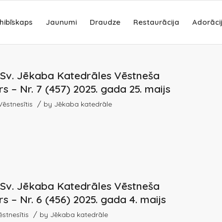
hibīskaps
Jaunumi
Draudze
Restaurācija
Adorāci
s Sv. Jēkaba Katedrāles Vēstneša
s – Nr. 7 (457) 2025. gada 25. maijs
/
Vēstnesītis
by
Jēkaba katedrāle
s Sv. Jēkaba Katedrāles Vēstneša
s – Nr. 6 (456) 2025. gada 4. maijs
/
ēstnesītis
by
Jēkaba katedrāle