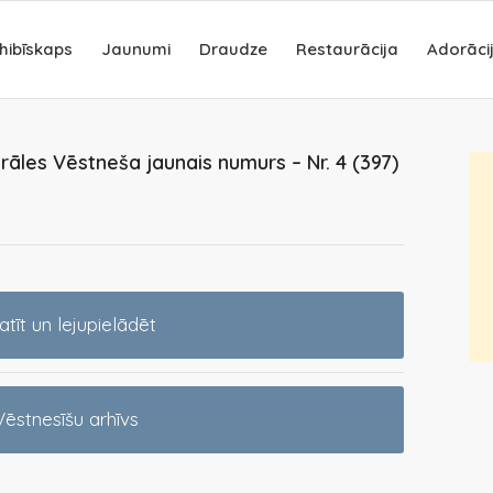
hibīskaps
Jaunumi
Draudze
Restaurācija
Adorāci
rāles Vēstneša jaunais numurs – Nr. 4 (397)
atīt un lejupielādēt
Vēstnesīšu arhīvs