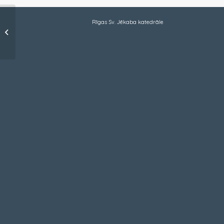
Rīgas Sv. Jēkaba katedrāle
Kopā ar Dievu ceļā
(turpinājums)