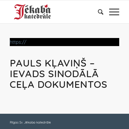
https://
PAULS KĻAVIŅŠ –
IEVADS SINODĀLĀ
CEĻA DOKUMENTOS
Rīgas Sv. Jēkaba katedrāle