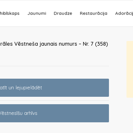
hibīskaps
Jaunumi
Draudze
Restaurācija
Adorāci
rāles Vēstneša jaunais numurs – Nr. 7 (358)
atīt un lejupielādēt
Vēstnesīšu arhīvs