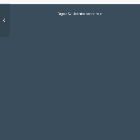
Rīgas Sv. Jēkaba katedrāle
Nr. 6 (357) 2020. gada
22. marts