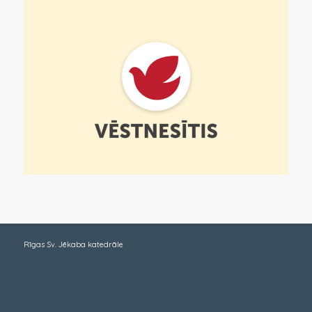
Rīgas Sv. Jēkaba katedrāle