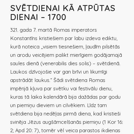
SVĒTDIENAI KĀ ATPŪTAS
DIENAI – 1700
321. gada 7. martā Romas imperators
Konstantīns kristiešiem par labu izdeva ediktu,
kurā noteica „visiem tiesnešiem, ļaudīm pilsētās
un arodu veicējiem palikt mierīgiem godājamajā
saules dienā (venerabilis dies solis) – svētdienā.
Laukos dzīvojošie var gan brīvi un likumīgi
apstrādāt laukus.” Šādi svētdiena Romas
impērijā kļuva par svētku vai festivālu dienu,
kuras tā laika kalendārā bija dažādas par godu
un piemiņu dieviem un cilvēkiem. Līdz tam
svētdiena bija nedēļas pirmā diena, kad kristieši
svinēja Jēzus augšāmcelšanās piemiņu (1 Kor 16:
2; Apd 20: 7), tomēr vēl veica parastos ikdienas