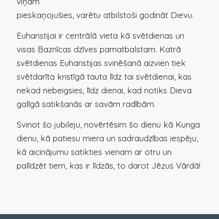
viņam
pieskaņojušies, varētu atbilstoši godināt Dievu.
Euharistijai ir centrālā vieta kā svētdienas un
visas Baznīcas dzīves pamatbalstam. Katrā
svētdienas Euharistijas svinēšanā aizvien tiek
svētdarīta kristīgā tauta līdz tai svētdienai, kas
nekad nebeigsies, līdz dienai, kad notiks Dieva
galīgā satikšanās ar savām radībām.
Svinot šo jubileju, novērtēsim šo dienu kā Kunga
dienu, kā patiesu miera un sadraudzības iespēju,
kā aicinājumu satikties vienam ar otru un
palīdzēt tiem, kas ir līdzās, to darot Jēzus Vārdā!