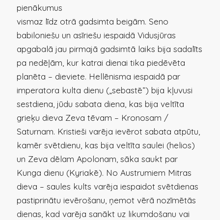
pienākumus
vismaz līdz otrā gadsimta beigām. Seno
babiloniešu un asīriešu iespaidā Vidusjūras
apgabalā jau pirmajā gadsimtā laiks bija sadalīts
pa nedēļām, kur katrai dienai tika piedēvēta
planēta – dieviete. Hellēnisma iespaidā par
imperatora kulta dienu („sebastē”) bija kļuvusi
sestdiena, jūdu sabata diena, kas bija veltīta
grieķu dieva Zeva tēvam – Kronosam /
Saturnam. Kristieši varēja ievērot sabata atpūtu,
kamēr svētdienu, kas bija veltīta saulei (helios)
un Zeva dēlam Apolonam, sāka saukt par
Kunga dienu (Kyriakē). No Austrumiem Mitras
dieva – saules kults varēja iespaidot svētdienas
pastiprinātu ievērošanu, ņemot vērā nozīmētās
dienas, kad varēja sanākt uz likumdošanu vai