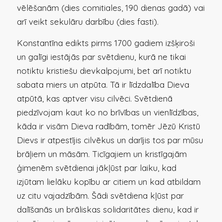
vēlēšanām (dies comitiales, 190 dienas gadā) vai
arī veikt sekulāru darbību (dies fasti).
Konstantīna edikts pirms 1700 gadiem izšķiroši
un galīgi iestājās par svētdienu, kurā ne tikai
notiktu kristiešu dievkalpojumi, bet arī notiktu
sabata miers un atpūta. Tā ir līdzdalība Dieva
atpūtā, kas aptver visu cilvēci. Svētdienā
piedzīvojam kaut ko no brīvības un vienlīdzības,
kāda ir visām Dieva radībām, tomēr Jēzū Kristū
Dievs ir atpestījis cilvēkus un darījis tos par mūsu
brāļiem un māsām. Ticīgajiem un kristīgajām
ģimenēm svētdienai jākļūst par laiku, kad
izjūtam lielāku kopību ar citiem un kad atbildam
uz citu vajadzībām. Šādi svētdiena kļūst par
dalīšanās un brāliskas solidaritātes dienu, kad ir