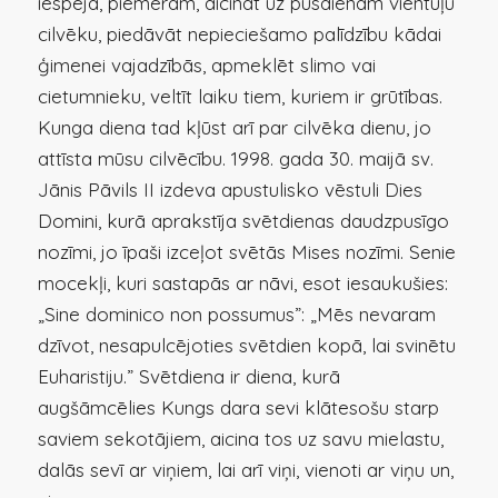
iespēja, piemēram, aicināt uz pusdienām vientuļu
cilvēku, piedāvāt nepieciešamo palīdzību kādai
ģimenei vajadzībās, apmeklēt slimo vai
cietumnieku, veltīt laiku tiem, kuriem ir grūtības.
Kunga diena tad kļūst arī par cilvēka dienu, jo
attīsta mūsu cilvēcību. 1998. gada 30. maijā sv.
Jānis Pāvils II izdeva apustulisko vēstuli Dies
Domini, kurā aprakstīja svētdienas daudzpusīgo
nozīmi, jo īpaši izceļot svētās Mises nozīmi. Senie
mocekļi, kuri sastapās ar nāvi, esot iesaukušies:
„Sine dominico non possumus”: „Mēs nevaram
dzīvot, nesapulcējoties svētdien kopā, lai svinētu
Euharistiju.” Svētdiena ir diena, kurā
augšāmcēlies Kungs dara sevi klātesošu starp
saviem sekotājiem, aicina tos uz savu mielastu,
dalās sevī ar viņiem, lai arī viņi, vienoti ar viņu un,