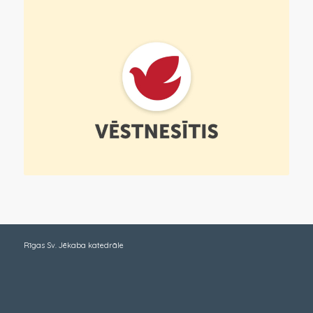
Rīgas Sv. Jēkaba katedrāle