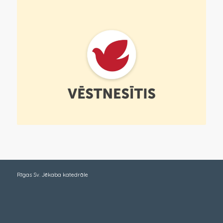
Rīgas Sv. Jēkaba katedrāle