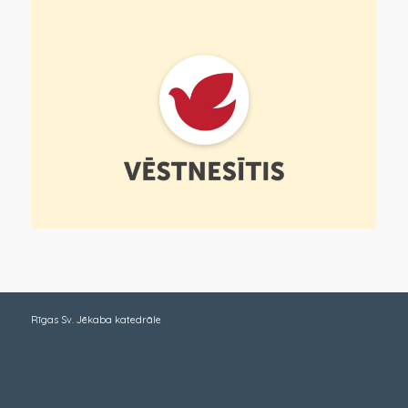
Rīgas Sv. Jēkaba katedrāle