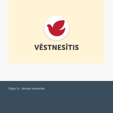
Rīgas Sv. Jēkaba katedrāle