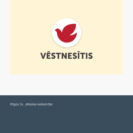
Rīgas Sv. Jēkaba katedrāle