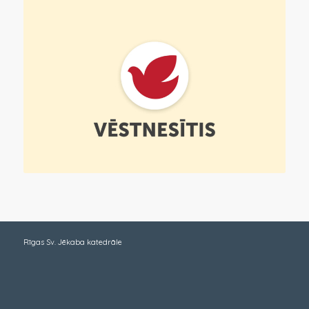
Rīgas Sv. Jēkaba katedrāle