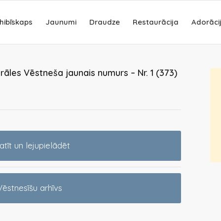
hibīskaps
Jaunumi
Draudze
Restaurācija
Adorāci
rāles Vēstneša jaunais numurs – Nr. 1 (373)
atīt un lejupielādēt
Vēstnesīšu arhīvs