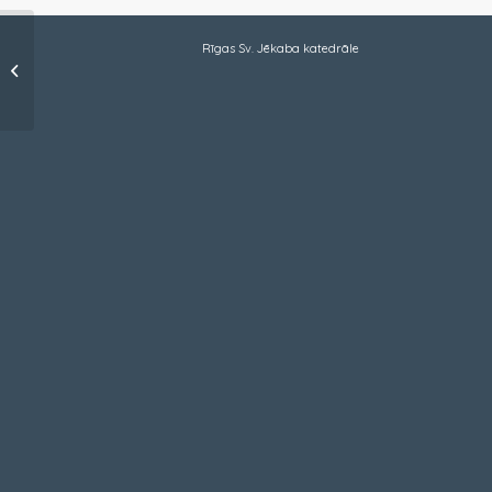
Iznācis Rīgas Sv.
Rīgas Sv. Jēkaba katedrāle
Jēkaba Katedrāles
Vēstneša jaunais
numurs – Nr. 21...